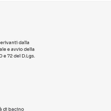
erivanti dalla
le e avvio della
0 e 72 del D.Lgs.
tà di bacino