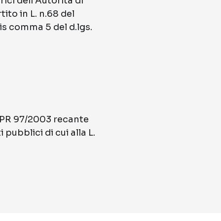
ici dell’Autorità di
ito in L. n.68 del
is comma 5 del d.lgs.
 DPR 97/2003 recante
ubblici di cui alla L.