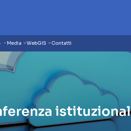
o
Media
WebGIS
Contatti
ferenza istituziona