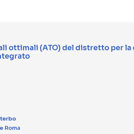
ali ottimali (ATO) del distretto per la
integrato
iterbo
le Roma