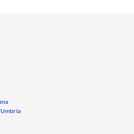
cana
l’Umbria