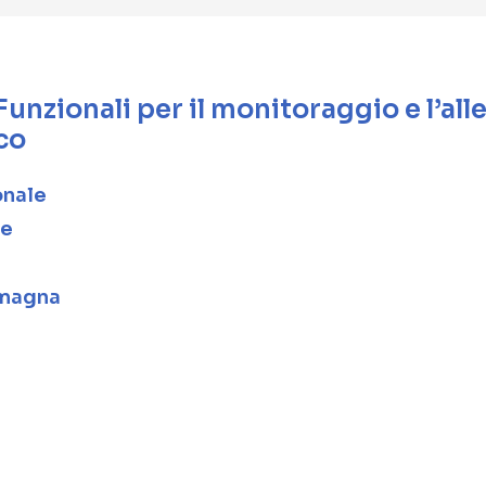
Funzionali per il monitoraggio e l’al
co
onale
le
omagna