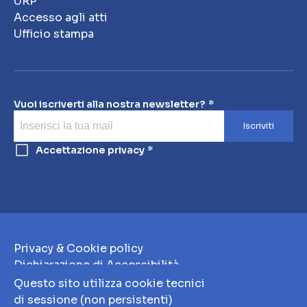
URP
Accesso agli atti
Ufficio stampa
Vuoi iscriverti alla nostra newsletter?
Iscriviti
Accettazione privacy
Privacy & Cookie policy
Dichiarazione di Accessibilità
Note Legali
Questo sito utilizza cookie tecnici
Whistleblowing
di sessione (non persistenti)