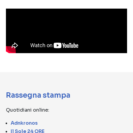
Rassegna stampa
Quotidiani online:
Adnkronos
Il Sole 24 ORE