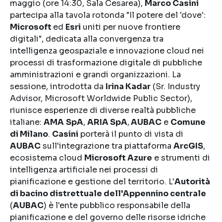
maggio (ore 14:30, Sala Cesarea),
Marco Casini
partecipa alla tavola rotonda "Il potere del 'dove':
Microsoft
ed
Esri
uniti per nuove frontiere
digitali", dedicata alla convergenza tra
intelligenza geospaziale e innovazione cloud nei
processi di trasformazione digitale di pubbliche
amministrazioni e grandi organizzazioni. La
sessione, introdotta da
Irina Kadar
(Sr. Industry
Advisor, Microsoft Worldwide Public Sector),
riunisce esperienze di diverse realtà pubbliche
italiane:
AMA
SpA
,
ARIA SpA
,
AUBAC
e
Comune
di Milano
.
Casini
porterà il punto di vista di
AUBAC
sull'integrazione tra piattaforma
ArcGIS
,
ecosistema cloud
Microsoft Azure
e strumenti di
intelligenza artificiale nei processi di
pianificazione e gestione del territorio. L'
Autorità
di bacino distrettuale dell'Appennino centrale
(
AUBAC
) è l'ente pubblico responsabile della
pianificazione e del governo delle risorse idriche