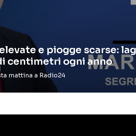
evate e piogge scarse: lagh
i centimetri ogni anno
sta mattina a Radio24