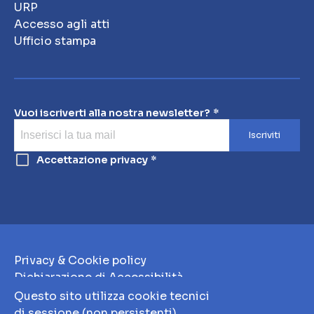
URP
Accesso agli atti
Ufficio stampa
Vuoi iscriverti alla nostra newsletter?
Iscriviti
Accettazione privacy
Privacy & Cookie policy
Dichiarazione di Accessibilità
Note Legali
Questo sito utilizza cookie tecnici
Whistleblowing
di sessione (non persistenti)