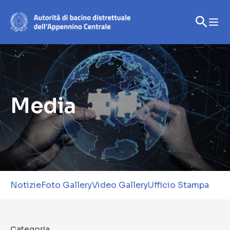
Media | Autorità di bacino - 5
Media
Notizie
Foto Gallery
Video Gallery
Ufficio Stampa
Categoria